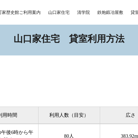
町家歴史館ご利用案内
山口家住宅
清学院
鉄炮鍛冶屋敷
貸
山口家住宅 貸室利用方法
利用時間
利用人数（目安）
広さ
の午後6時から午
80人
383.92