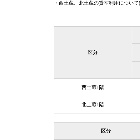
・西土蔵、北土蔵の貸室利用について
区分
西土蔵1階
北土蔵1階
区分